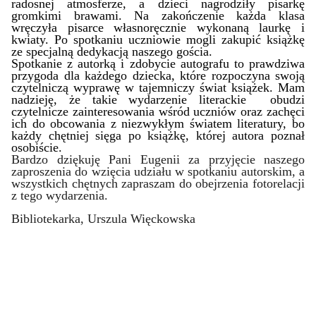
radosnej atmosferze, a dzieci nagrodziły pisarkę
gromkimi brawami. Na zakończenie każda klasa
wręczyła pisarce własnoręcznie wykonaną laurkę i
kwiaty.
Po spotk
aniu uczniowie mogli zakupić książkę
ze specjalną dedykacją naszego gościa.
Spotkanie z autorką i zdobycie autografu to prawdziwa
przygoda dla każdego dziecka, które rozpoczyna swoją
czytelniczą wyprawę w tajemniczy świat książek.
Mam
nadzieję, że takie wydarzenie literackie obudzi
czytelnicze zainteresowania wśród uczniów oraz zachęci
ich do obcowania z niezwykłym światem literatury,
bo
każdy chętniej sięga po książkę, której autora poznał
osobiście.
Bardzo dziękuję Pani Eugenii za przyjęcie naszego
zaproszenia do wzięcia udziału w spotkaniu autorskim, a
wszystkich chętnych zapraszam do obejrzenia fotorelacji
z tego wydarzenia.
Bibliotekarka, Urszula Więckowska