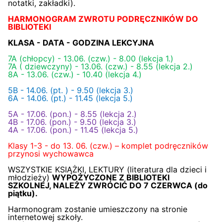
notatki, zakładki).
HARMONOGRAM ZWROTU PODRĘCZNIKÓW DO
BIBLIOTEKI
KLASA - DATA - GODZINA LEKCYJNA
7A (chłopcy) - 13.06. (czw.) - 8.00 (lekcja 1.)
7A ( dziewczyny) - 13.06. (czw.) - 8.55 (lekcja 2.)
8A - 13.06. (czw.) - 10.40 (lekcja 4.)
5B - 14.06. (pt. ) - 9.50 (lekcja 3.)
6A - 14.06. (pt.) - 11.45 (lekcja 5.)
5A - 17.06. (pon.) - 8.55 (lekcja 2.)
4B - 17.06. (pon.) - 9.50 (lekcja 3.)
4A - 17.06. (pon.) - 11.45 (lekcja 5.)
Klasy 1-3 - do 13. 06. (czw.) – komplet podręczników
przynosi wychowawca
WSZYSTKIE KSIĄŻKI, LEKTURY (literatura dla dzieci i
młodzieży)
WYPOŻYCZONE Z BIBLIOTEKI
SZKOLNEJ, NALEŻY ZWRÓCIĆ DO 7 CZERWCA (do
piątku).
Harmonogram zostanie umieszczony na stronie
internetowej szkoły.