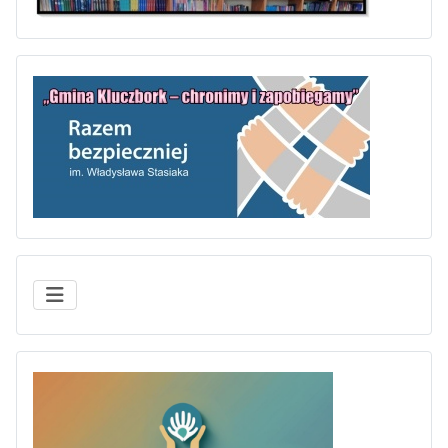
„Gmina Kl
WOLONTARIAT