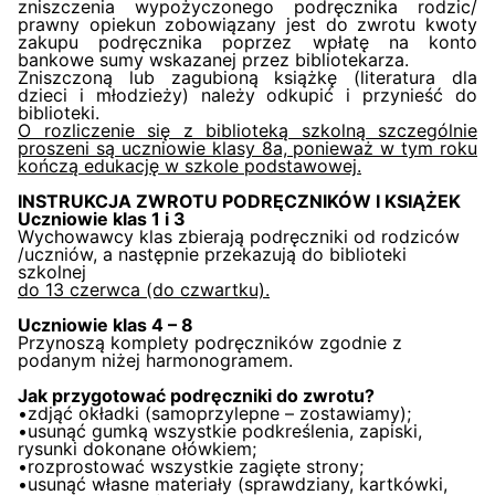
zniszczenia wypożyczonego podręcznika rodzic/
prawny opiekun zobowiązany jest do zwrotu kwoty
zakupu podręcznika poprzez wpłatę na konto
bankowe sumy wskazanej przez bibliotekarza.
Zniszczoną lub zagubioną książkę (literatura dla
dzieci i młodzieży) należy odkupić i przynieść do
biblioteki.
O rozliczenie się z biblioteką szkolną szczególnie
proszeni są uczniowie klasy 8a, ponieważ w tym roku
kończą edukację w szkole podstawowej.
INSTRUKCJA ZWROTU PODRĘCZNIKÓW I KSIĄŻEK
Uczniowie klas 1 i 3
Wychowawcy klas zbierają podręczniki od rodziców
/uczniów, a następnie przekazują do biblioteki
szkolnej
do 13 czerwca (do czwartku).
Uczniowie klas 4 – 8
Przynoszą komplety podręczników zgodnie z
podanym niżej harmonogramem.
Jak przygotować podręczniki do zwrotu?
•zdjąć okładki (samoprzylepne – zostawiamy);
•usunąć gumką wszystkie podkreślenia, zapiski,
rysunki dokonane ołówkiem;
•rozprostować wszystkie zagięte strony;
•usunąć własne materiały (sprawdziany, kartkówki,